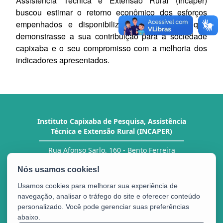
Assistência Técnica e Extensão Rural (
Incaper
)
buscou estimar o retorno econômico dos esforços
empenhados e disponibilizar um documento que
demonstrasse a sua contribuição para a sociedade
capixaba e o seu compromisso com a melhoria dos
indicadores apresentados.
Instituto Capixaba de Pesquisa, Assistência
Técnica e Extensão Rural (INCAPER)
Rua Afonso Sarlo, 160 - Bento Ferreira
CEP: 29052-010 - Vitória / ES
Tel.: (27) 3636-9800
E-mail:
coordenacaoeditorial@incaper.es.gov.br
Usamos cookies para melhorar sua experiência de
navegação, analisar o tráfego do site e oferecer conteúdo
personalizado. Você pode gerenciar suas preferências
abaixo.