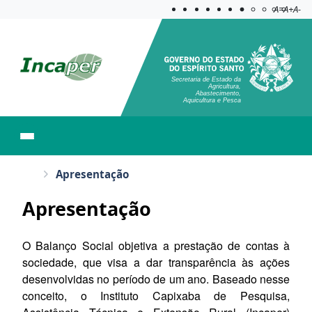
Acessibilida
Aplicar c
A=
A+
A-
Secretaria de Estado da
Agricultura,
Abastecimento,
Aquicultura e Pesca
Apresentação
Apresentação
O
Balanço
Social objetiva a prestação de contas à
sociedade, que visa a dar transparência às ações
desenvolvidas no período de um ano. Baseado nesse
conceito, o Instituto Capixaba de Pesquisa,